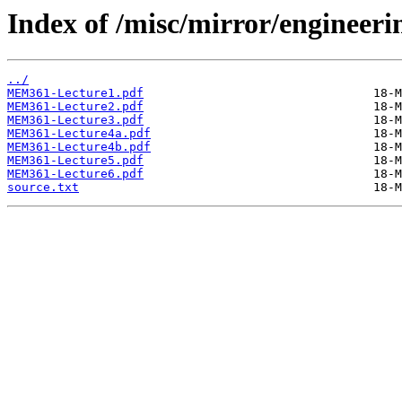
Index of /misc/mirror/engineerin
../
MEM361-Lecture1.pdf
MEM361-Lecture2.pdf
MEM361-Lecture3.pdf
MEM361-Lecture4a.pdf
MEM361-Lecture4b.pdf
MEM361-Lecture5.pdf
MEM361-Lecture6.pdf
source.txt