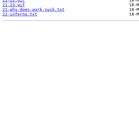
21-22.gif
21-23.gif
21-why-does-work-suck.txt
22-inferno.txt