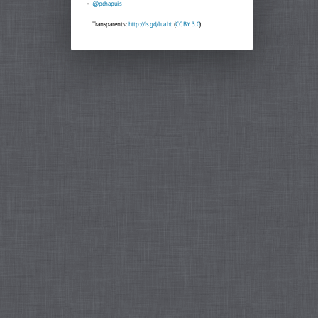
@pchapuis
Transparents:
http://is.gd/luaht
(
CC BY 3.0
)