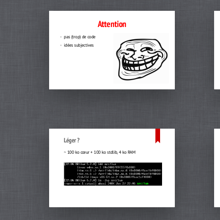
Attention
pas (trop) de code
idées subjectives
Léger ?
~ 100 ko cœur + 100 ko stdlib, 4 ko RAM